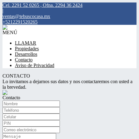
Cel. 2291 52 0265 , Ofna. 2294 36 2424
|
ventas@tebuscocasa.mx
+5212291520265
MENÚ
LLAMAR
Propiedades
Desarrollos
Contacto
Aviso de Privacidad
CONTACTO
Lo invitamos a dejarnos sus datos y nos contactaremos con usted a
la brevedad.
Contacto