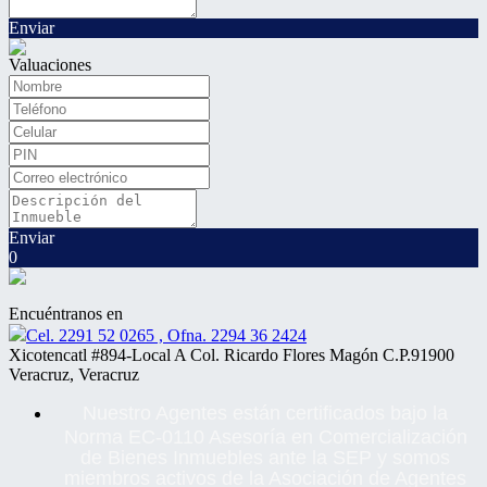
Enviar
Valuaciones
Enviar
0
Encuéntranos en
Cel. 2291 52 0265 , Ofna. 2294 36 2424
Xicotencatl #894-Local A Col. Ricardo Flores Magón C.P.91900
Veracruz, Veracruz
Nuestro Agentes están certificados bajo la
Norma EC-0110 Asesoría en Comercialización
de Bienes Inmuebles ante la SEP y somos
miembros activos de la Asociación de Agentes